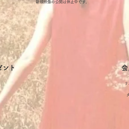
​新規映像の公開は休止中です。
ゼント
会
リ
。