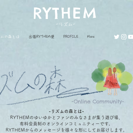
RYTHEM
-リズム-
ズムの森とは
出張RYTHEM便
PROFILE
More
-Online Community-
-リズムの森とは-
RYTHEMのゆいゆかとファンのみなさまが集う遊び場、
有料会員制のオンラインコミュニティーです。
RYTHEMからのメッセージを様々な形にしてお届けします。