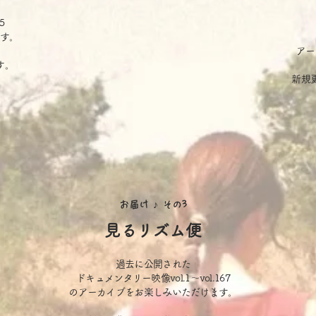
5
す。
アー
す。
​新
お届け ♪
その3
見るリズム便
過去に公開された
ドキュメンタリー映像vol.1〜vol.167
のアーカイブをお楽しみいただけます。